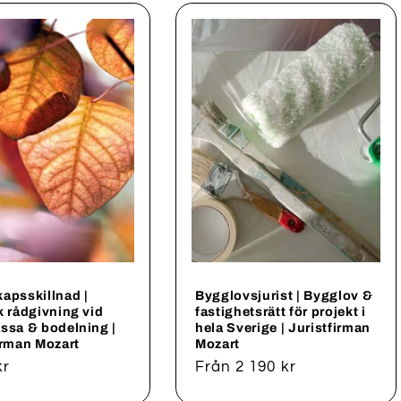
apsskillnad |
Bygglovsjurist | Bygglov &
k rådgivning vid
fastighetsrätt för projekt i
ssa & bodelning |
hela Sverige | Juristfirman
irman Mozart
Mozart
rie
kr
Ordinarie
Från 2 190 kr
pris