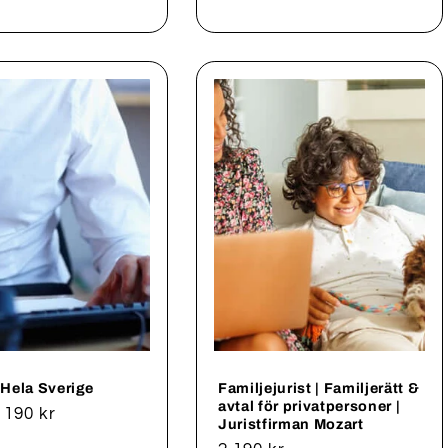
pris
- Hela Sverige
Familjejurist | Familjerätt &
avtal för privatpersoner |
rie
 190 kr
Juristfirman Mozart