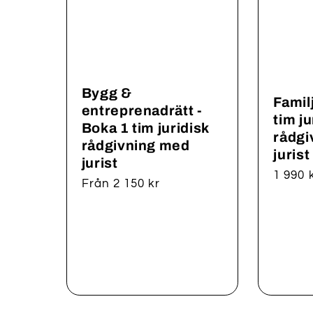
Bygg &
Famil
entreprenadrätt -
tim ju
Boka 1 tim juridisk
rådgi
rådgivning med
jurist
jurist
Ordina
1 990 
Ordinarie
Från 2 150 kr
pris
pris