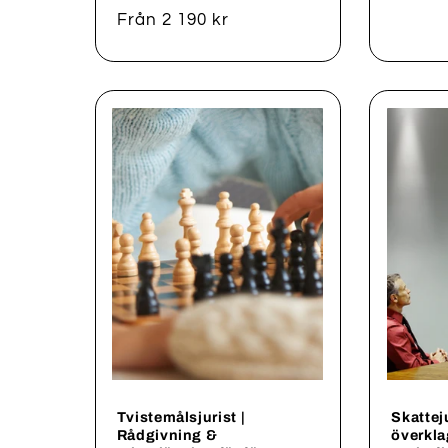
Ordinarie
Från 2 190 kr
pris
Tvistemålsjurist |
Skattej
Rådgivning &
överkla