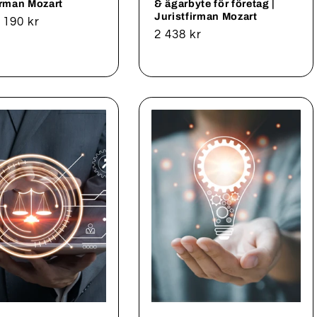
irman Mozart
& ägarbyte för företag |
Juristfirman Mozart
rie
 190 kr
Ordinarie
2 438 kr
pris