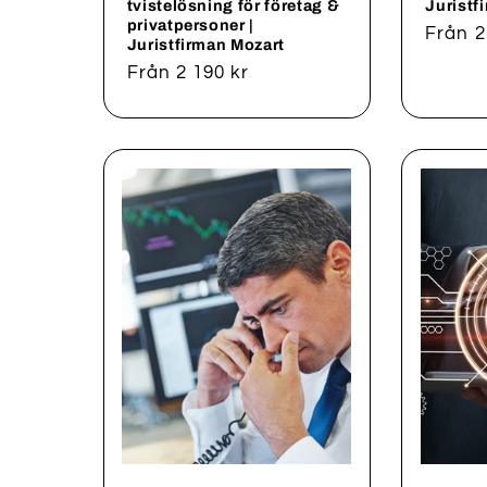
tvistelösning för företag &
Juristf
privatpersoner |
Ordina
Från 2
Juristfirman Mozart
pris
Ordinarie
Från 2 190 kr
pris