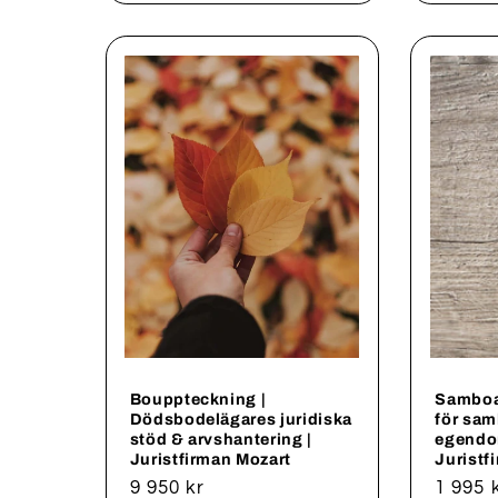
Bouppteckning |
Samboav
Dödsbodelägares juridiska
för sam
stöd & arvshantering |
egendo
Juristfirman Mozart
Juristf
Ordinarie
9 950 kr
Ordina
1 995 