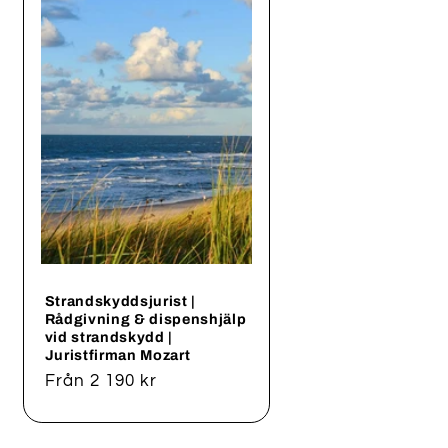
Strandskyddsjurist |
Rådgivning & dispenshjälp
vid strandskydd |
Juristfirman Mozart
Ordinarie
Från 2 190 kr
pris