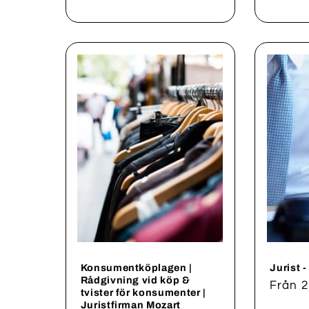
pris
pris
Konsumentköplagen |
Jurist 
Rådgivning vid köp &
Ordina
Från 2
tvister för konsumenter |
pris
Juristfirman Mozart