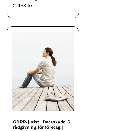
Ordinarie
2 438 kr
pris
GDPR-jurist | Dataskydd &
rådgivning för företag |