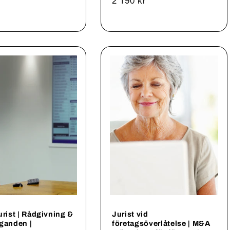
Ordinarie
2 190 kr
pris
urist | Rådgivning &
Jurist vid
ganden |
företagsöverlåtelse | M&A