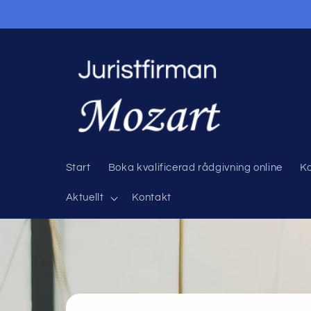
vidare
till
innehåll
Start
Boka kvalificerad rådgivning online
Ko
Aktuellt
Kontakt