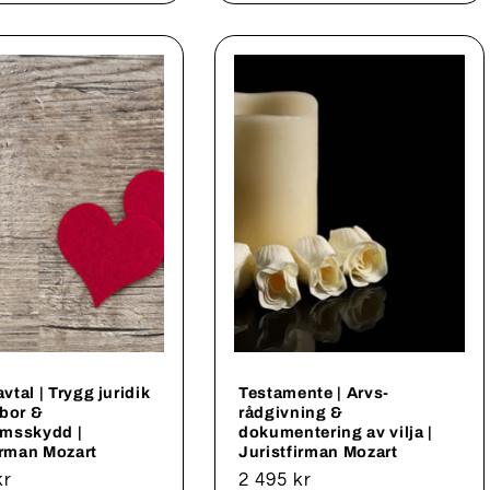
tal | Trygg juridik
Testamente | Arvs­
bor &
rådgivning &
msskydd |
dokumentering av vilja |
irman Mozart
Juristfirman Mozart
rie
kr
Ordinarie
2 495 kr