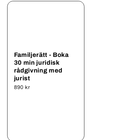
Familjerätt - Boka
30 min juridisk
rådgivning med
jurist
Ordinarie
890 kr
pris