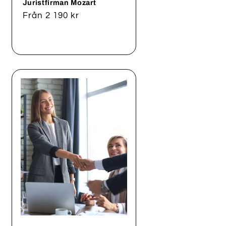
Juristfirman Mozart
Ordinarie
Från 2 190 kr
pris