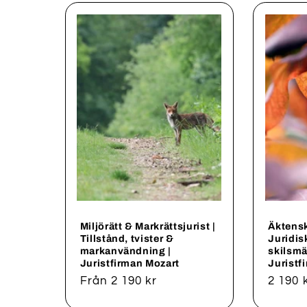
Miljörätt & Markrättsjurist |
Äktensk
Tillstånd, tvister &
Juridis
markanvändning |
skilsmä
Juristfirman Mozart
Juristf
Ordinarie
Från 2 190 kr
Ordina
2 190 
pris
pris