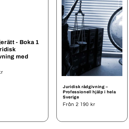
jerätt - Boka 1
ridisk
vning med
rie
kr
Juridisk rådgivning –
Professionell hjälp i hela
Sverige
Ordinarie
Från 2 190 kr
pris