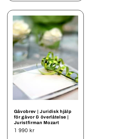
Gåvobrev | Juridisk hjälp
för gåvor & överlåtelse |
Juristfirman Mozart
Ordinarie
1 990 kr
pris