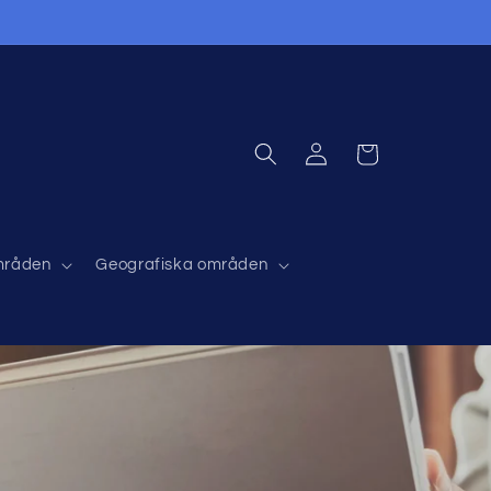
Logga
Varukorg
in
områden
Geografiska områden