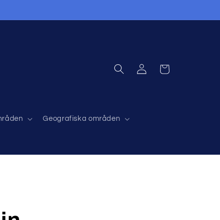
Logga
Varukorg
in
områden
Geografiska områden
in