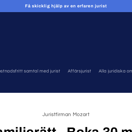
Få skicklig hjälp av en erfaren jurist
stnadsfritt samtal med jurist
Affärsjurist
Alla juridiska 
Juristfirman Mozart
ll
ormation
amiljerätt - Boka 30 m