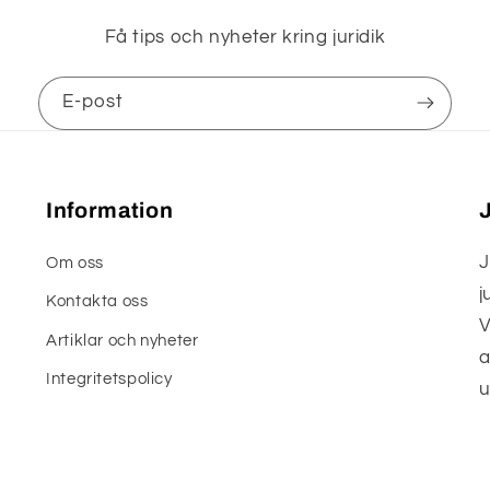
Få tips och nyheter kring juridik
E-post
Information
J
J
Om oss
j
Kontakta oss
V
Artiklar och nyheter
a
Integritetspolicy
u