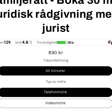
uridisk rådgivning m
jurist
Ordinarie
890 kr
pris
Tidsomfattning
30 minuter
Typ av möte
Telefonmöte
Videomöte