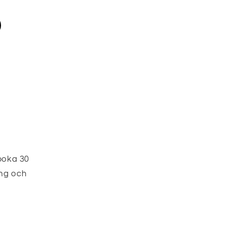
 boka 30
ing och