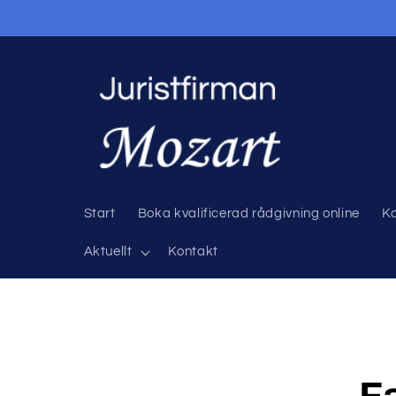
vidare
till
innehåll
Start
Boka kvalificerad rådgivning online
Ko
Aktuellt
Kontakt
Gå vidare ti
produktinf
F