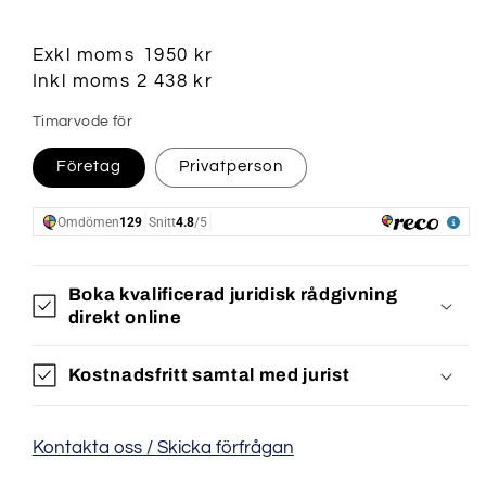
Exkl moms
1950 kr
Ordinarie
Inkl moms
2 438 kr
Telefon
*
pris
Timarvode för
Företag
Privatperson
Postadress
*
Postnummer
*
Boka kvalificerad juridisk rådgivning
direkt online
Ort
*
Kostnadsfritt samtal med jurist
Vad behöver du hjälp med?
Kontakta oss / Skicka förfrågan
*