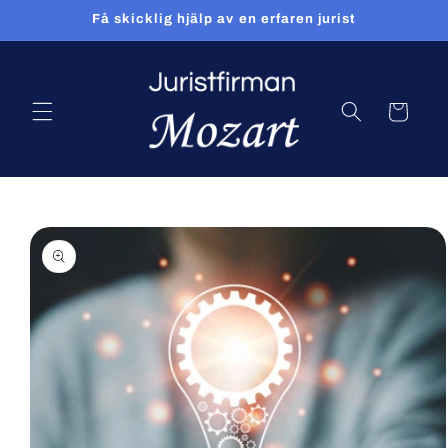
vidare
Få skicklig hjälp av en erfaren jurist
till
innehåll
Varukorg
 vidare till
roduktinformation