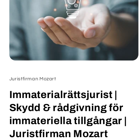
Öppna
mediet
1
i
Juristfirman Mozart
modalfönster
Namn
*
Immaterialrättsjurist |
Skydd & rådgivning för
Företag
immateriella tillgångar |
Juristfirman Mozart
Email
*